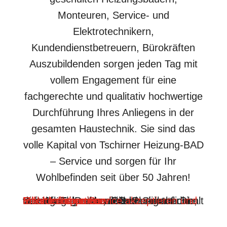
Monteuren, Service- und
Elektrotechnikern,
Kundendienstbetreuern, Bürokräften
Auszubildenden sorgen jeden Tag mit
vollem Engagement für eine
fachgerechte und qualitativ hochwertige
Durchführung Ihres Anliegens in der
gesamten Haustechnik. Sie sind das
volle Kapital von Tschirner Heizung-BAD
– Service und sorgen für Ihr
Wohlbefinden seit über 50 Jahren!
Sie sehen gerade einen Platzhalterinhalt von
. Um auf den eigentlichen Inhalt zuzugreifen, klicken Sie auf die Schaltfläche unten. Bitte beachten Sie, dass dabei Daten an Drittanbieter weitergegeben werden.
Mehr Informationen
Inhalt entsperren
Erforderlichen Service akzeptieren und Inhalte entsperren
YouTube