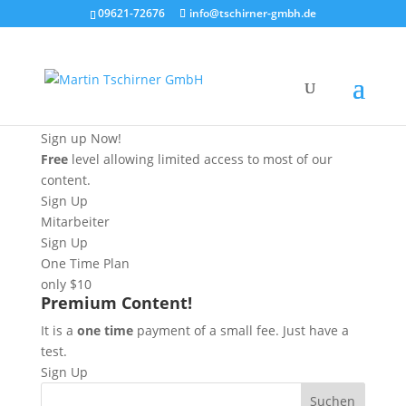
09621-72676
info@tschirner-gmbh.de
IUMP – Subscription Plan
Free
Sign up Now!
Free
level allowing limited access to most of our
content.
Sign Up
Mitarbeiter
Sign Up
One Time Plan
only $10
Premium Content!
It is a
one time
payment of a small fee. Just have a
test.
Sign Up